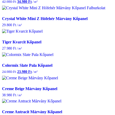
42.980
Ft
Original
34.980
Ft
Current
/ m²
price
price
was:
is:
42.980 Ft.
34.980 Ft.
Crystal White Mini Z Hófehér Márvány Kőpanel
29.800
Ft
/ m²
Tiger Kvarcit Kőpanel
27.980
Ft
/ m²
Colormix Slate Pala Kőpanel
24.980
Ft
Original
23.980
Ft
Current
/ m²
price
price
was:
is:
24.980 Ft.
23.980 Ft.
Creme Beige Márvány Kőpanel
38.980
Ft
/ m²
Creme Antracit Márvány Kőpanel