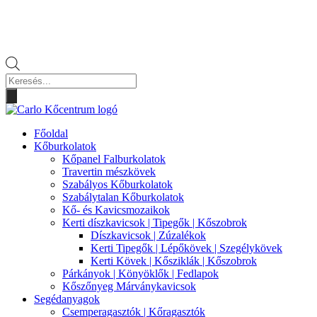
Products
search
Főoldal
Kőburkolatok
Kőpanel Falburkolatok
Travertin mészkövek
Szabályos Kőburkolatok
Szabálytalan Kőburkolatok
Kő- és Kavicsmozaikok
Kerti díszkavicsok | Tipegők | Kőszobrok
Díszkavicsok | Zúzalékok
Kerti Tipegők | Lépőkövek | Szegélykövek
Kerti Kövek | Kősziklák | Kőszobrok
Párkányok | Könyöklők | Fedlapok
Kőszőnyeg Márványkavicsok
Segédanyagok
Csemperagasztók | Kőragasztók