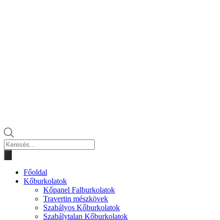
Products
search
Főoldal
Kőburkolatok
Kőpanel Falburkolatok
Travertin mészkövek
Szabályos Kőburkolatok
Szabálytalan Kőburkolatok