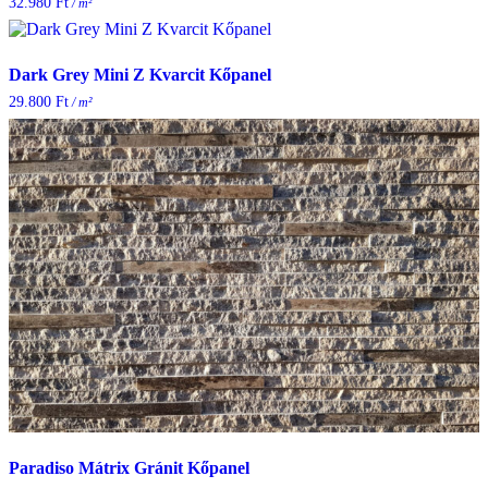
32.980
Ft
/ m²
Dark Grey Mini Z Kvarcit Kőpanel
29.800
Ft
/ m²
Paradiso Mátrix Gránit Kőpanel