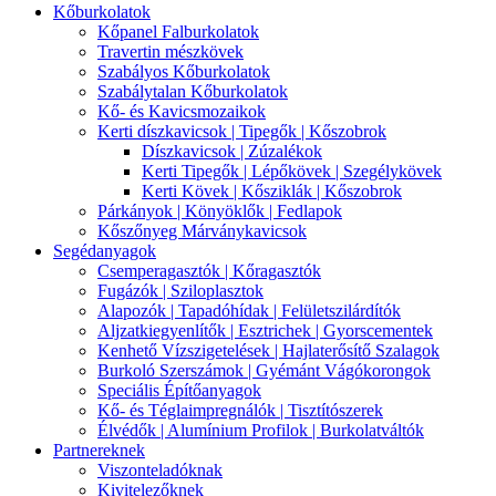
Kőburkolatok
Kőpanel Falburkolatok
Travertin mészkövek
Szabályos Kőburkolatok
Szabálytalan Kőburkolatok
Kő- és Kavicsmozaikok
Kerti díszkavicsok | Tipegők | Kőszobrok
Díszkavicsok | Zúzalékok
Kerti Tipegők | Lépőkövek | Szegélykövek
Kerti Kövek | Kősziklák | Kőszobrok
Párkányok | Könyöklők | Fedlapok
Kőszőnyeg Márványkavicsok
Segédanyagok
Csemperagasztók | Kőragasztók
Fugázók | Sziloplasztok
Alapozók | Tapadóhídak | Felületszilárdítók
Aljzatkiegyenlítők | Esztrichek | Gyorscementek
Kenhető Vízszigetelések | Hajlaterősítő Szalagok
Burkoló Szerszámok | Gyémánt Vágókorongok
Speciális Építőanyagok
Kő- és Téglaimpregnálók | Tisztítószerek
Élvédők | Alumínium Profilok | Burkolatváltók
Partnereknek
Viszonteladóknak
Kivitelezőknek