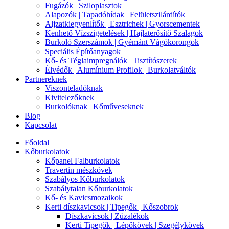
Fugázók | Sziloplasztok
Alapozók | Tapadóhídak | Felületszilárdítók
Aljzatkiegyenlítők | Esztrichek | Gyorscementek
Kenhető Vízszigetelések | Hajlaterősítő Szalagok
Burkoló Szerszámok | Gyémánt Vágókorongok
Speciális Építőanyagok
Kő- és Téglaimpregnálók | Tisztítószerek
Élvédők | Alumínium Profilok | Burkolatváltók
Partnereknek
Viszonteladóknak
Kivitelezőknek
Burkolóknak | Kőműveseknek
Blog
Kapcsolat
Főoldal
Kőburkolatok
Kőpanel Falburkolatok
Travertin mészkövek
Szabályos Kőburkolatok
Szabálytalan Kőburkolatok
Kő- és Kavicsmozaikok
Kerti díszkavicsok | Tipegők | Kőszobrok
Díszkavicsok | Zúzalékok
Kerti Tipegők | Lépőkövek | Szegélykövek