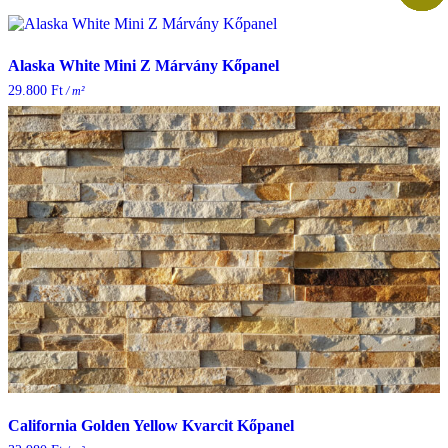
Alaska White Mini Z Márvány Kőpanel
29.800
Ft
/ m²
California Golden Yellow Kvarcit Kőpanel