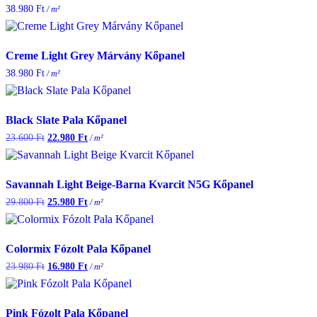
38.980
Ft
/ m²
Creme Light Grey Márvány Kőpanel
38.980
Ft
/ m²
Black Slate Pala Kőpanel
23.600
Ft
Original
22.980
Ft
Current
/ m²
price
price
was:
is:
23.600 Ft.
22.980 Ft.
Savannah Light Beige-Barna Kvarcit N5G Kőpanel
29.800
Ft
Original
25.980
Ft
Current
/ m²
price
price
was:
is:
29.800 Ft.
25.980 Ft.
Colormix Fózolt Pala Kőpanel
23.980
Ft
Original
16.980
Ft
Current
/ m²
price
price
was:
is:
23.980 Ft.
16.980 Ft.
Pink Fózolt Pala Kőpanel