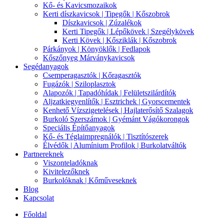
Kő- és Kavicsmozaikok
Kerti díszkavicsok | Tipegők | Kőszobrok
Díszkavicsok | Zúzalékok
Kerti Tipegők | Lépőkövek | Szegélykövek
Kerti Kövek | Kősziklák | Kőszobrok
Párkányok | Könyöklők | Fedlapok
Kőszőnyeg Márványkavicsok
Segédanyagok
Csemperagasztók | Kőragasztók
Fugázók | Sziloplasztok
Alapozók | Tapadóhídak | Felületszilárdítók
Aljzatkiegyenlítők | Esztrichek | Gyorscementek
Kenhető Vízszigetelések | Hajlaterősítő Szalagok
Burkoló Szerszámok | Gyémánt Vágókorongok
Speciális Építőanyagok
Kő- és Téglaimpregnálók | Tisztítószerek
Élvédők | Alumínium Profilok | Burkolatváltók
Partnereknek
Viszonteladóknak
Kivitelezőknek
Burkolóknak | Kőműveseknek
Blog
Kapcsolat
Főoldal