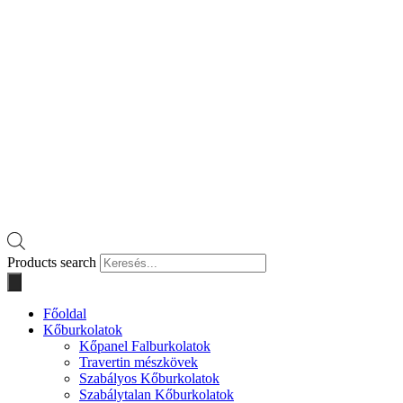
Products search
Főoldal
Kőburkolatok
Kőpanel Falburkolatok
Travertin mészkövek
Szabályos Kőburkolatok
Szabálytalan Kőburkolatok