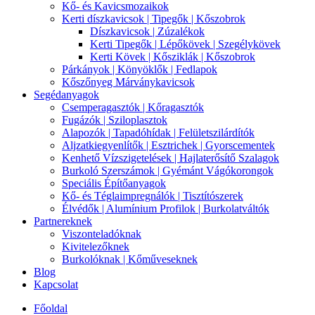
Kő- és Kavicsmozaikok
Kerti díszkavicsok | Tipegők | Kőszobrok
Díszkavicsok | Zúzalékok
Kerti Tipegők | Lépőkövek | Szegélykövek
Kerti Kövek | Kősziklák | Kőszobrok
Párkányok | Könyöklők | Fedlapok
Kőszőnyeg Márványkavicsok
Segédanyagok
Csemperagasztók | Kőragasztók
Fugázók | Sziloplasztok
Alapozók | Tapadóhídak | Felületszilárdítók
Aljzatkiegyenlítők | Esztrichek | Gyorscementek
Kenhető Vízszigetelések | Hajlaterősítő Szalagok
Burkoló Szerszámok | Gyémánt Vágókorongok
Speciális Építőanyagok
Kő- és Téglaimpregnálók | Tisztítószerek
Élvédők | Alumínium Profilok | Burkolatváltók
Partnereknek
Viszonteladóknak
Kivitelezőknek
Burkolóknak | Kőműveseknek
Blog
Kapcsolat
Főoldal