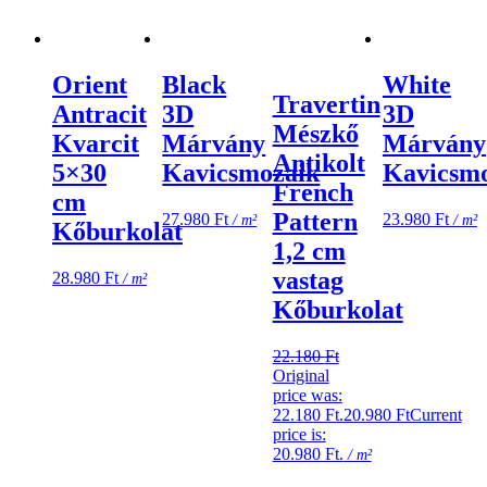
Orient
Black
White
Travertin
Antracit
3D
3D
Mészkő
Kvarcit
Márvány
Márvány
Antikolt
5×30
Kavicsmozaik
Kavicsm
French
cm
Pattern
27.980
Ft
23.980
Ft
/ m²
/ m²
Kőburkolat
1,2 cm
vastag
28.980
Ft
/ m²
Kőburkolat
22.180
Ft
Original
price was:
22.180 Ft.
20.980
Ft
Current
price is:
20.980 Ft.
/ m²