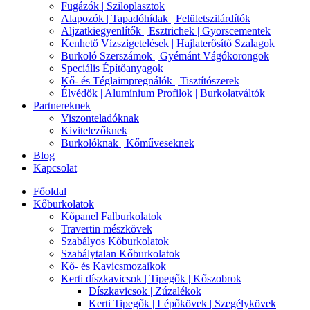
Fugázók | Sziloplasztok
Alapozók | Tapadóhídak | Felületszilárdítók
Aljzatkiegyenlítők | Esztrichek | Gyorscementek
Kenhető Vízszigetelések | Hajlaterősítő Szalagok
Burkoló Szerszámok | Gyémánt Vágókorongok
Speciális Építőanyagok
Kő- és Téglaimpregnálók | Tisztítószerek
Élvédők | Alumínium Profilok | Burkolatváltók
Partnereknek
Viszonteladóknak
Kivitelezőknek
Burkolóknak | Kőműveseknek
Blog
Kapcsolat
Főoldal
Kőburkolatok
Kőpanel Falburkolatok
Travertin mészkövek
Szabályos Kőburkolatok
Szabálytalan Kőburkolatok
Kő- és Kavicsmozaikok
Kerti díszkavicsok | Tipegők | Kőszobrok
Díszkavicsok | Zúzalékok
Kerti Tipegők | Lépőkövek | Szegélykövek