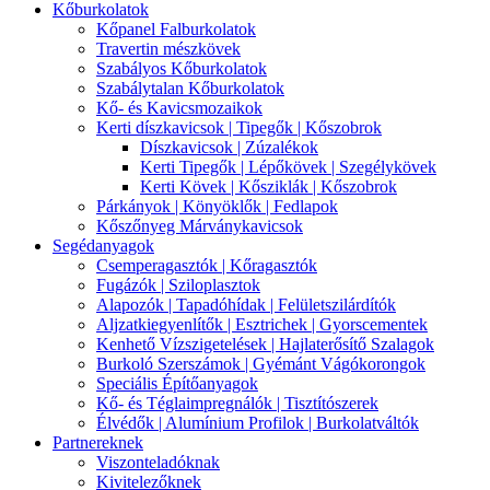
Kőburkolatok
Kőpanel Falburkolatok
Travertin mészkövek
Szabályos Kőburkolatok
Szabálytalan Kőburkolatok
Kő- és Kavicsmozaikok
Kerti díszkavicsok | Tipegők | Kőszobrok
Díszkavicsok | Zúzalékok
Kerti Tipegők | Lépőkövek | Szegélykövek
Kerti Kövek | Kősziklák | Kőszobrok
Párkányok | Könyöklők | Fedlapok
Kőszőnyeg Márványkavicsok
Segédanyagok
Csemperagasztók | Kőragasztók
Fugázók | Sziloplasztok
Alapozók | Tapadóhídak | Felületszilárdítók
Aljzatkiegyenlítők | Esztrichek | Gyorscementek
Kenhető Vízszigetelések | Hajlaterősítő Szalagok
Burkoló Szerszámok | Gyémánt Vágókorongok
Speciális Építőanyagok
Kő- és Téglaimpregnálók | Tisztítószerek
Élvédők | Alumínium Profilok | Burkolatváltók
Partnereknek
Viszonteladóknak
Kivitelezőknek