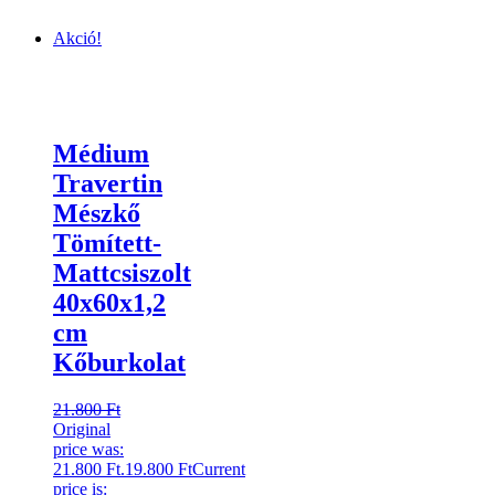
Akció!
Médium
Travertin
Mészkő
Tömített-
Mattcsiszolt
40x60x1,2
cm
Kőburkolat
21.800
Ft
Original
price was:
21.800 Ft.
19.800
Ft
Current
price is: