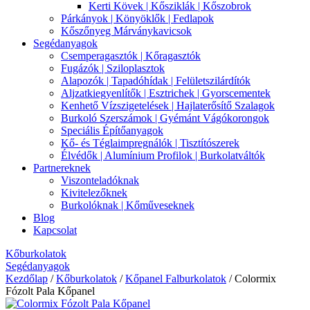
Kerti Kövek | Kősziklák | Kőszobrok
Párkányok | Könyöklők | Fedlapok
Kőszőnyeg Márványkavicsok
Segédanyagok
Csemperagasztók | Kőragasztók
Fugázók | Sziloplasztok
Alapozók | Tapadóhídak | Felületszilárdítók
Aljzatkiegyenlítők | Esztrichek | Gyorscementek
Kenhető Vízszigetelések | Hajlaterősítő Szalagok
Burkoló Szerszámok | Gyémánt Vágókorongok
Speciális Építőanyagok
Kő- és Téglaimpregnálók | Tisztítószerek
Élvédők | Alumínium Profilok | Burkolatváltók
Partnereknek
Viszonteladóknak
Kivitelezőknek
Burkolóknak | Kőműveseknek
Blog
Kapcsolat
Kőburkolatok
Segédanyagok
Kezdőlap
/
Kőburkolatok
/
Kőpanel Falburkolatok
/ Colormix
Fózolt Pala Kőpanel