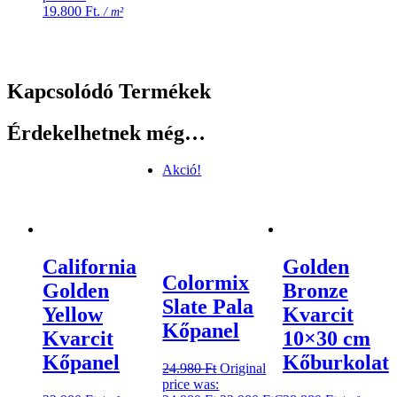
19.800 Ft.
/ m²
Kapcsolódó Termékek
Érdekelhetnek még…
Akció!
California
Golden
Colormix
Golden
Bronze
Slate Pala
Yellow
Kvarcit
Kőpanel
Kvarcit
10×30 cm
Kőpanel
Kőburkolat
24.980
Ft
Original
price was: