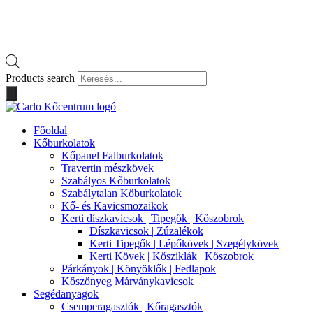
Products search
Főoldal
Kőburkolatok
Kőpanel Falburkolatok
Travertin mészkövek
Szabályos Kőburkolatok
Szabálytalan Kőburkolatok
Kő- és Kavicsmozaikok
Kerti díszkavicsok | Tipegők | Kőszobrok
Díszkavicsok | Zúzalékok
Kerti Tipegők | Lépőkövek | Szegélykövek
Kerti Kövek | Kősziklák | Kőszobrok
Párkányok | Könyöklők | Fedlapok
Kőszőnyeg Márványkavicsok
Segédanyagok
Csemperagasztók | Kőragasztók