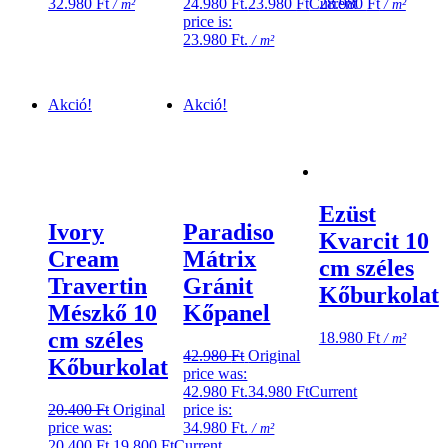
32.980
Ft
24.980 Ft.
23.980
Ft
Current
28.980
Ft
/ m²
/ m²
price is:
23.980 Ft.
/ m²
Akció!
Akció!
Ezüst
Ivory
Paradiso
Kvarcit 10
Cream
Mátrix
cm széles
Travertin
Gránit
Kőburkolat
Mészkő 10
Kőpanel
cm széles
18.980
Ft
/ m²
42.980
Ft
Original
Kőburkolat
price was:
42.980 Ft.
34.980
Ft
Current
20.400
Ft
Original
price is:
price was:
34.980 Ft.
/ m²
20.400 Ft.
19.800
Ft
Current