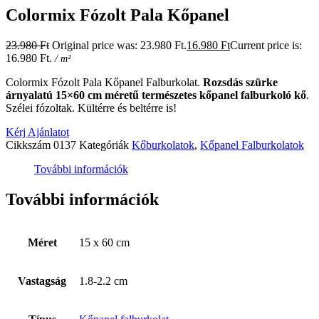
Colormix Fózolt Pala Kőpanel
23.980
Ft
Original price was: 23.980 Ft.
16.980
Ft
Current price is:
16.980 Ft.
/ m²
Colormix Fózolt Pala Kőpanel Falburkolat.
Rozsdás szürke
árnyalatú 15×60 cm méretű természetes kőpanel falburkoló kő
.
Szélei fózoltak. Kültérre és beltérre is!
Kérj Ajánlatot
Cikkszám
0137
Kategóriák
Kőburkolatok
,
Kőpanel Falburkolatok
További információk
További információk
Méret
15 x 60 cm
Vastagság
1.8-2.2 cm