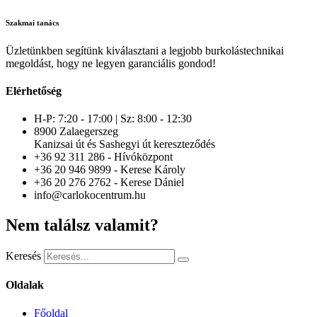
Szakmai tanács
Üzletünkben segítünk kiválasztani a legjobb burkolástechnikai
megoldást, hogy ne legyen garanciális gondod!
Elérhetőség
H-P: 7:20 - 17:00 | Sz: 8:00 - 12:30
8900 Zalaegerszeg
Kanizsai út és Sashegyi út kereszteződés
+36 92 311 286 - Hívóközpont
+36 20 946 9899 - Kerese Károly
+36 20 276 2762 - Kerese Dániel
info@carlokocentrum.hu
Nem találsz valamit?
Keresés
Oldalak
Főoldal