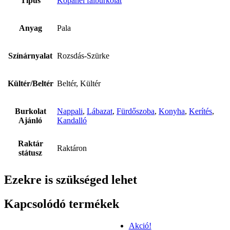
Típus
Kőpanel falburkolat
Anyag
Pala
Színárnyalat
Rozsdás-Szürke
Kültér/Beltér
Beltér, Kültér
Burkolat
Nappali
,
Lábazat
,
Fürdőszoba
,
Konyha
,
Kerítés
,
Ajánló
Kandalló
Raktár
Raktáron
státusz
Ezekre is szükséged lehet
Kapcsolódó termékek
Akció!