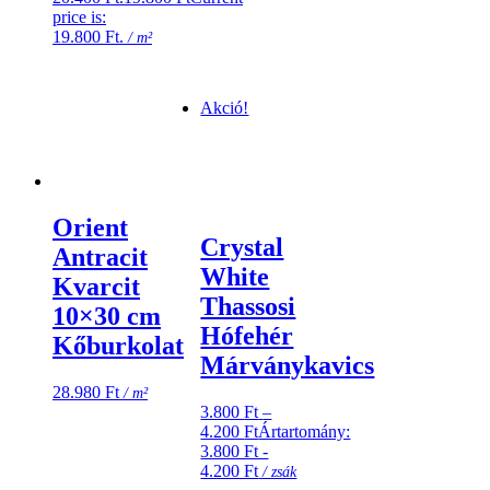
price is:
19.800 Ft.
/ m²
Akció!
Orient
Crystal
Antracit
White
Kvarcit
Thassosi
10×30 cm
Hófehér
Kőburkolat
Márványkavics
28.980
Ft
/ m²
3.800
Ft
–
4.200
Ft
Ártartomány:
3.800 Ft -
4.200 Ft
/ zsák