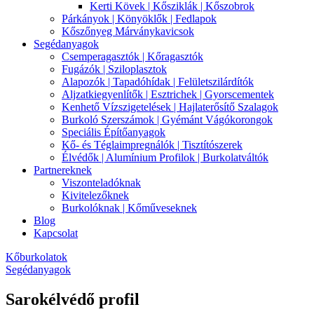
Kerti Kövek | Kősziklák | Kőszobrok
Párkányok | Könyöklők | Fedlapok
Kőszőnyeg Márványkavicsok
Segédanyagok
Csemperagasztók | Kőragasztók
Fugázók | Sziloplasztok
Alapozók | Tapadóhídak | Felületszilárdítók
Aljzatkiegyenlítők | Esztrichek | Gyorscementek
Kenhető Vízszigetelések | Hajlaterősítő Szalagok
Burkoló Szerszámok | Gyémánt Vágókorongok
Speciális Építőanyagok
Kő- és Téglaimpregnálók | Tisztítószerek
Élvédők | Alumínium Profilok | Burkolatváltók
Partnereknek
Viszonteladóknak
Kivitelezőknek
Burkolóknak | Kőműveseknek
Blog
Kapcsolat
Kőburkolatok
Segédanyagok
Sarokélvédő profil