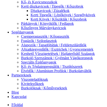
Kő- és Kavicsmozaikok
Kerti díszkavicsok | Tipegők | Kőszobrok
Díszkavicsok | Zúzalékok
Kerti Tipegők | Lépőkövek | Szegélykövek
Kerti Kövek | Kősziklák | Kőszobrok
Párkányok | Könyöklők | Fedlapok
Kőszőnyeg Márványkavicsok
Segédanyagok
Csemperagasztók | Kőragasztók
Fugázók | Sziloplasztok
Alapozók | Tapadóhídak | Felületszilárdítók
Aljzatkiegyenlítők | Esztrichek | Gyorscementek
Kenhető Vízszigetelések | Hajlaterősítő Szalagok
Burkoló Szerszámok | Gyémánt Vágókorongok
Speciális Építőanyagok
Kő- és Téglaimpregnálók | Tisztítószerek
Élvédők | Alumínium Profilok | Burkolatváltók
Partnereknek
Viszonteladóknak
Kivitelezőknek
Burkolóknak | Kőműveseknek
Blog
Kapcsolat
Főoldal