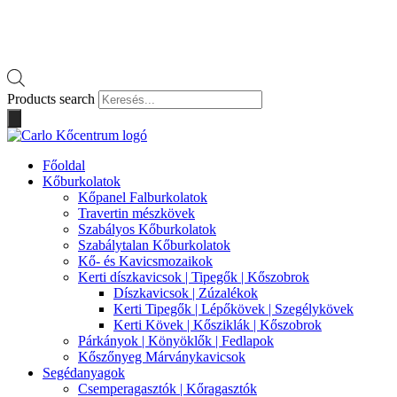
Products search
Főoldal
Kőburkolatok
Kőpanel Falburkolatok
Travertin mészkövek
Szabályos Kőburkolatok
Szabálytalan Kőburkolatok
Kő- és Kavicsmozaikok
Kerti díszkavicsok | Tipegők | Kőszobrok
Díszkavicsok | Zúzalékok
Kerti Tipegők | Lépőkövek | Szegélykövek
Kerti Kövek | Kősziklák | Kőszobrok
Párkányok | Könyöklők | Fedlapok
Kőszőnyeg Márványkavicsok
Segédanyagok
Csemperagasztók | Kőragasztók