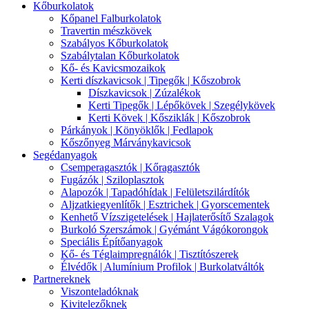
Kőburkolatok
Kőpanel Falburkolatok
Travertin mészkövek
Szabályos Kőburkolatok
Szabálytalan Kőburkolatok
Kő- és Kavicsmozaikok
Kerti díszkavicsok | Tipegők | Kőszobrok
Díszkavicsok | Zúzalékok
Kerti Tipegők | Lépőkövek | Szegélykövek
Kerti Kövek | Kősziklák | Kőszobrok
Párkányok | Könyöklők | Fedlapok
Kőszőnyeg Márványkavicsok
Segédanyagok
Csemperagasztók | Kőragasztók
Fugázók | Sziloplasztok
Alapozók | Tapadóhídak | Felületszilárdítók
Aljzatkiegyenlítők | Esztrichek | Gyorscementek
Kenhető Vízszigetelések | Hajlaterősítő Szalagok
Burkoló Szerszámok | Gyémánt Vágókorongok
Speciális Építőanyagok
Kő- és Téglaimpregnálók | Tisztítószerek
Élvédők | Alumínium Profilok | Burkolatváltók
Partnereknek
Viszonteladóknak
Kivitelezőknek