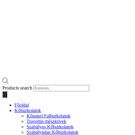
Products search
Főoldal
Kőburkolatok
Kőpanel Falburkolatok
Travertin mészkövek
Szabályos Kőburkolatok
Szabálytalan Kőburkolatok