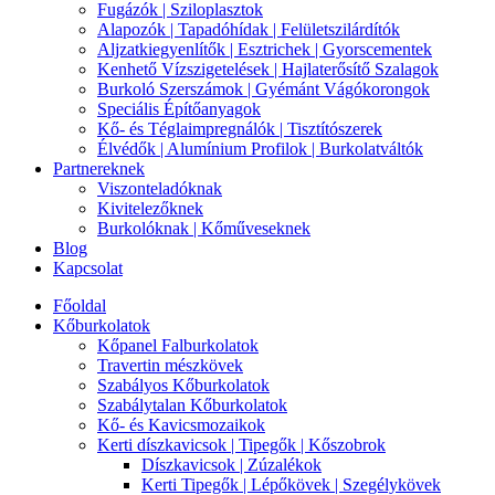
Fugázók | Sziloplasztok
Alapozók | Tapadóhídak | Felületszilárdítók
Aljzatkiegyenlítők | Esztrichek | Gyorscementek
Kenhető Vízszigetelések | Hajlaterősítő Szalagok
Burkoló Szerszámok | Gyémánt Vágókorongok
Speciális Építőanyagok
Kő- és Téglaimpregnálók | Tisztítószerek
Élvédők | Alumínium Profilok | Burkolatváltók
Partnereknek
Viszonteladóknak
Kivitelezőknek
Burkolóknak | Kőműveseknek
Blog
Kapcsolat
Főoldal
Kőburkolatok
Kőpanel Falburkolatok
Travertin mészkövek
Szabályos Kőburkolatok
Szabálytalan Kőburkolatok
Kő- és Kavicsmozaikok
Kerti díszkavicsok | Tipegők | Kőszobrok
Díszkavicsok | Zúzalékok
Kerti Tipegők | Lépőkövek | Szegélykövek