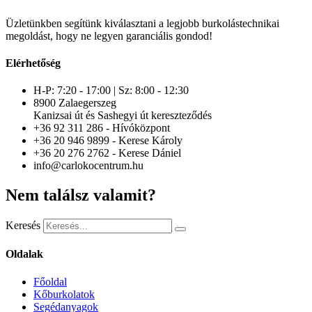
Üzletünkben segítünk kiválasztani a legjobb burkolástechnikai
megoldást, hogy ne legyen garanciális gondod!
Elérhetőség
H-P: 7:20 - 17:00 | Sz: 8:00 - 12:30
8900 Zalaegerszeg
Kanizsai út és Sashegyi út kereszteződés
+36 92 311 286 - Hívóközpont
+36 20 946 9899 - Kerese Károly
+36 20 276 2762 - Kerese Dániel
info@carlokocentrum.hu
Nem találsz valamit?
Keresés
Oldalak
Főoldal
Kőburkolatok
Segédanyagok