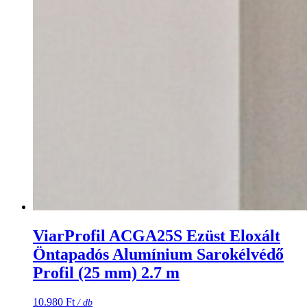
ViarProfil ACGA25S Ezüst Eloxált
Öntapadós Alumínium Sarokélvédő
Profil (25 mm) 2.7 m
10.980
Ft
/ db