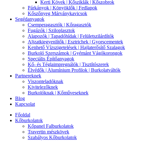
Kerti Kövek | Kősziklák | Kőszobrok
Párkányok | Könyöklők | Fedlapok
Kőszőnyeg Márványkavicsok
Segédanyagok
Csemperagasztók | Kőragasztók
Fugázók | Sziloplasztok
Alapozók | Tapadóhídak | Felületszilárdítók
Aljzatkiegyenlítők | Esztrichek | Gyorscementek
Kenhető Vízszigetelések | Hajlaterősítő Szalagok
Burkoló Szerszámok | Gyémánt Vágókorongok
Speciális Építőanyagok
Kő- és Téglaimpregnálók | Tisztítószerek
Élvédők | Alumínium Profilok | Burkolatváltók
Partnereknek
Viszonteladóknak
Kivitelezőknek
Burkolóknak | Kőműveseknek
Blog
Kapcsolat
Főoldal
Kőburkolatok
Kőpanel Falburkolatok
Travertin mészkövek
Szabályos Kőburkolatok