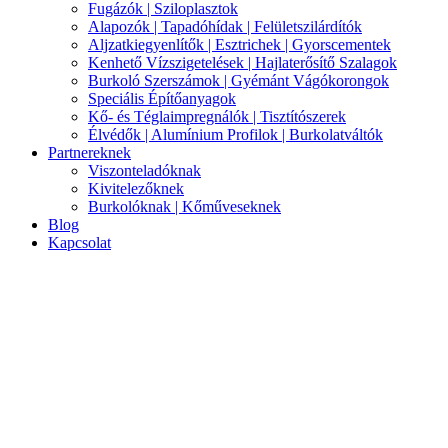
Fugázók | Sziloplasztok
Alapozók | Tapadóhídak | Felületszilárdítók
Aljzatkiegyenlítők | Esztrichek | Gyorscementek
Kenhető Vízszigetelések | Hajlaterősítő Szalagok
Burkoló Szerszámok | Gyémánt Vágókorongok
Speciális Építőanyagok
Kő- és Téglaimpregnálók | Tisztítószerek
Élvédők | Alumínium Profilok | Burkolatváltók
Partnereknek
Viszonteladóknak
Kivitelezőknek
Burkolóknak | Kőműveseknek
Blog
Kapcsolat