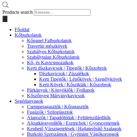
Products search
Főoldal
Kőburkolatok
Kőpanel Falburkolatok
Travertin mészkövek
Szabályos Kőburkolatok
Szabálytalan Kőburkolatok
Kő- és Kavicsmozaikok
Kerti díszkavicsok | Tipegők | Kőszobrok
Díszkavicsok | Zúzalékok
Kerti Tipegők | Lépőkövek | Szegélykövek
Kerti Kövek | Kősziklák | Kőszobrok
Párkányok | Könyöklők | Fedlapok
Kőszőnyeg Márványkavicsok
Segédanyagok
Csemperagasztók | Kőragasztók
Fugázók | Sziloplasztok
Alapozók | Tapadóhídak | Felületszilárdítók
Aljzatkiegyenlítők | Esztrichek | Gyorscementek
Kenhető Vízszigetelések | Hajlaterősítő Szalagok
Burkoló Szerszámok | Gyémánt Vágókorongok