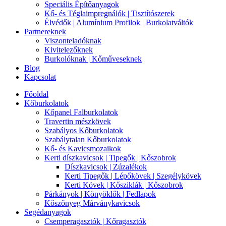
Speciális Építőanyagok
Kő- és Téglaimpregnálók | Tisztítószerek
Élvédők | Alumínium Profilok | Burkolatváltók
Partnereknek
Viszonteladóknak
Kivitelezőknek
Burkolóknak | Kőműveseknek
Blog
Kapcsolat
Főoldal
Kőburkolatok
Kőpanel Falburkolatok
Travertin mészkövek
Szabályos Kőburkolatok
Szabálytalan Kőburkolatok
Kő- és Kavicsmozaikok
Kerti díszkavicsok | Tipegők | Kőszobrok
Díszkavicsok | Zúzalékok
Kerti Tipegők | Lépőkövek | Szegélykövek
Kerti Kövek | Kősziklák | Kőszobrok
Párkányok | Könyöklők | Fedlapok
Kőszőnyeg Márványkavicsok
Segédanyagok
Csemperagasztók | Kőragasztók