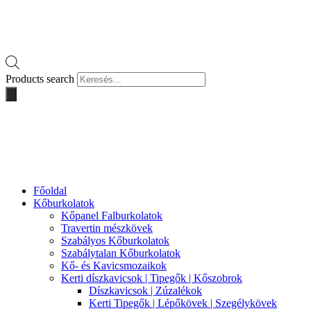
Products search
Főoldal
Kőburkolatok
Kőpanel Falburkolatok
Travertin mészkövek
Szabályos Kőburkolatok
Szabálytalan Kőburkolatok
Kő- és Kavicsmozaikok
Kerti díszkavicsok | Tipegők | Kőszobrok
Díszkavicsok | Zúzalékok
Kerti Tipegők | Lépőkövek | Szegélykövek