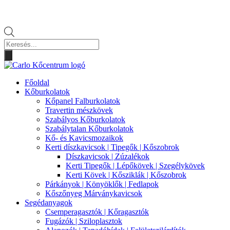
Products
search
Főoldal
Kőburkolatok
Kőpanel Falburkolatok
Travertin mészkövek
Szabályos Kőburkolatok
Szabálytalan Kőburkolatok
Kő- és Kavicsmozaikok
Kerti díszkavicsok | Tipegők | Kőszobrok
Díszkavicsok | Zúzalékok
Kerti Tipegők | Lépőkövek | Szegélykövek
Kerti Kövek | Kősziklák | Kőszobrok
Párkányok | Könyöklők | Fedlapok
Kőszőnyeg Márványkavicsok
Segédanyagok
Csemperagasztók | Kőragasztók
Fugázók | Sziloplasztok