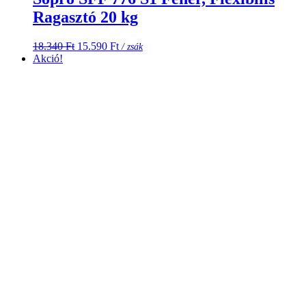
Ragasztó 20 kg
Original
Current
18.340
Ft
15.590
Ft
/ zsák
price
price
Akció!
was:
is:
18.340 Ft.
15.590 Ft.