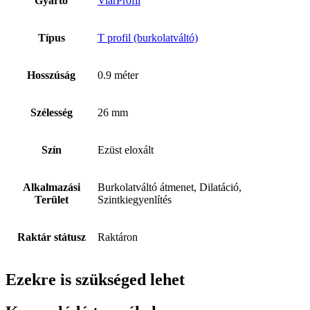
Gyártó
ViarProfil
Típus
T profil (burkolatváltó)
Hosszúság
0.9 méter
Szélesség
26 mm
Szín
Ezüst eloxált
Alkalmazási
Burkolatváltó átmenet, Dilatáció,
Terület
Szintkiegyenlítés
Raktár státusz
Raktáron
Ezekre is szükséged lehet