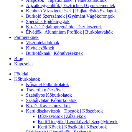
Alapozók | Tapadóhídak | Felületszilárdítók
Aljzatkiegyenlítők | Esztrichek | Gyorscementek
Kenhető Vízszigetelések | Hajlaterősítő Szalagok
Burkoló Szerszámok | Gyémánt Vágókorongok
Speciális Építőanyagok
Kő- és Téglaimpregnálók | Tisztítószerek
Élvédők | Alumínium Profilok | Burkolatváltók
Partnereknek
Viszonteladóknak
Kivitelezőknek
Burkolóknak | Kőműveseknek
Blog
Kapcsolat
Főoldal
Kőburkolatok
Kőpanel Falburkolatok
Travertin mészkövek
Szabályos Kőburkolatok
Szabálytalan Kőburkolatok
Kő- és Kavicsmozaikok
Kerti díszkavicsok | Tipegők | Kőszobrok
Díszkavicsok | Zúzalékok
Kerti Tipegők | Lépőkövek | Szegélykövek
Kerti Kövek | Kősziklák | Kőszobrok