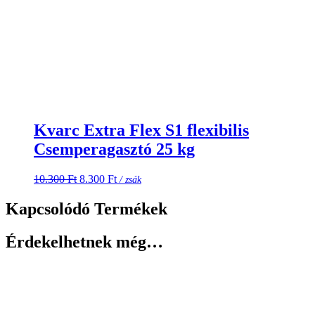
Kvarc Extra Flex S1 flexibilis
Csemperagasztó 25 kg
Original
Current
10.300
Ft
8.300
Ft
/ zsák
price
price
was:
is:
Kapcsolódó Termékek
10.300 Ft.
8.300 Ft.
Érdekelhetnek még…