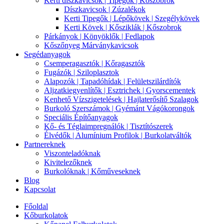
Kerti díszkavicsok | Tipegők | Kőszobrok
Díszkavicsok | Zúzalékok
Kerti Tipegők | Lépőkövek | Szegélykövek
Kerti Kövek | Kősziklák | Kőszobrok
Párkányok | Könyöklők | Fedlapok
Kőszőnyeg Márványkavicsok
Segédanyagok
Csemperagasztók | Kőragasztók
Fugázók | Sziloplasztok
Alapozók | Tapadóhídak | Felületszilárdítók
Aljzatkiegyenlítők | Esztrichek | Gyorscementek
Kenhető Vízszigetelések | Hajlaterősítő Szalagok
Burkoló Szerszámok | Gyémánt Vágókorongok
Speciális Építőanyagok
Kő- és Téglaimpregnálók | Tisztítószerek
Élvédők | Alumínium Profilok | Burkolatváltók
Partnereknek
Viszonteladóknak
Kivitelezőknek
Burkolóknak | Kőműveseknek
Blog
Kapcsolat
Főoldal
Kőburkolatok