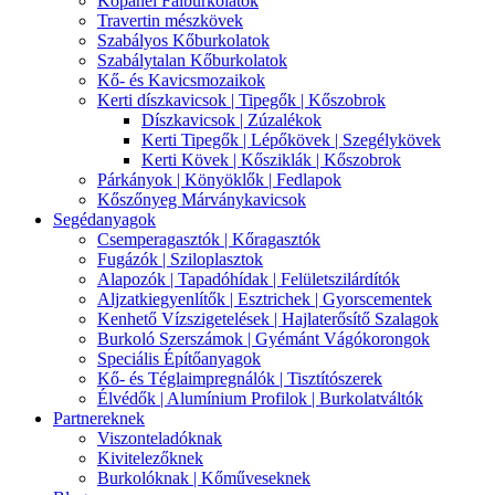
Kőpanel Falburkolatok
Travertin mészkövek
Szabályos Kőburkolatok
Szabálytalan Kőburkolatok
Kő- és Kavicsmozaikok
Kerti díszkavicsok | Tipegők | Kőszobrok
Díszkavicsok | Zúzalékok
Kerti Tipegők | Lépőkövek | Szegélykövek
Kerti Kövek | Kősziklák | Kőszobrok
Párkányok | Könyöklők | Fedlapok
Kőszőnyeg Márványkavicsok
Segédanyagok
Csemperagasztók | Kőragasztók
Fugázók | Sziloplasztok
Alapozók | Tapadóhídak | Felületszilárdítók
Aljzatkiegyenlítők | Esztrichek | Gyorscementek
Kenhető Vízszigetelések | Hajlaterősítő Szalagok
Burkoló Szerszámok | Gyémánt Vágókorongok
Speciális Építőanyagok
Kő- és Téglaimpregnálók | Tisztítószerek
Élvédők | Alumínium Profilok | Burkolatváltók
Partnereknek
Viszonteladóknak
Kivitelezőknek
Burkolóknak | Kőműveseknek