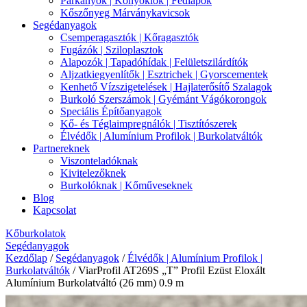
Párkányok | Könyöklők | Fedlapok
Kőszőnyeg Márványkavicsok
Segédanyagok
Csemperagasztók | Kőragasztók
Fugázók | Sziloplasztok
Alapozók | Tapadóhídak | Felületszilárdítók
Aljzatkiegyenlítők | Esztrichek | Gyorscementek
Kenhető Vízszigetelések | Hajlaterősítő Szalagok
Burkoló Szerszámok | Gyémánt Vágókorongok
Speciális Építőanyagok
Kő- és Téglaimpregnálók | Tisztítószerek
Élvédők | Alumínium Profilok | Burkolatváltók
Partnereknek
Viszonteladóknak
Kivitelezőknek
Burkolóknak | Kőműveseknek
Blog
Kapcsolat
Kőburkolatok
Segédanyagok
Kezdőlap
/
Segédanyagok
/
Élvédők | Alumínium Profilok |
Burkolatváltók
/ ViarProfil AT269S „T” Profil Ezüst Eloxált
Alumínium Burkolatváltó (26 mm) 0.9 m