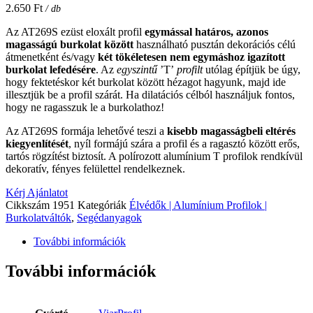
2.650
Ft
/ db
Az AT269S ezüst eloxált profil
egymással határos, azonos
magasságú burkolat között
használható pusztán dekorációs célú
átmenetként és/vagy
két tökéletesen nem egymáshoz igazított
burkolat lefedésére
. Az
egyszintű
’T’
profilt
utólag építjük be úgy,
hogy fektetéskor két burkolat között hézagot hagyunk, majd ide
illesztjük be a profil szárát. Ha dilatációs célból használjuk fontos,
hogy ne ragasszuk le a burkolathoz!
Az AT269S formája lehetővé teszi a
kisebb magasságbeli eltérés
kiegyenlítését
, nyíl formájú szára a profil és a ragasztó között erős,
tartós rögzítést biztosít. A polírozott alumínium T profilok rendkívül
dekoratív, fényes felülettel rendelkeznek.
Kérj Ajánlatot
Cikkszám
1951
Kategóriák
Élvédők | Alumínium Profilok |
Burkolatváltók
,
Segédanyagok
További információk
További információk