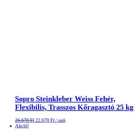
Sopro Steinkleber Weiss Fehér,
Flexibilis, Trasszos Kőragasztó 25 kg
Original
Current
26.670
Ft
22.670
Ft
/ zsák
price
price
Akció!
was:
is:
26.670 Ft.
22.670 Ft.