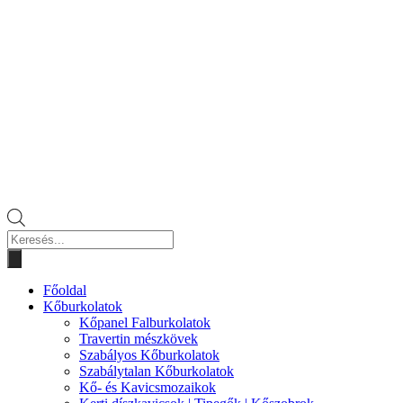
Products
search
Főoldal
Kőburkolatok
Kőpanel Falburkolatok
Travertin mészkövek
Szabályos Kőburkolatok
Szabálytalan Kőburkolatok
Kő- és Kavicsmozaikok