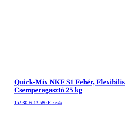
Quick-Mix NKF S1 Fehér, Flexibilis
Csemperagasztó 25 kg
Original
Current
15.980
Ft
13.580
Ft
/ zsák
price
price
was:
is:
15.980 Ft.
13.580 Ft.