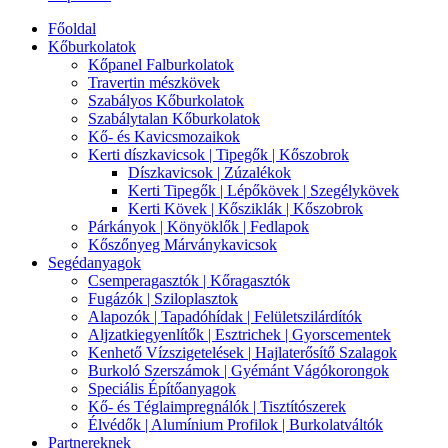
Főoldal
Kőburkolatok
Kőpanel Falburkolatok
Travertin mészkövek
Szabályos Kőburkolatok
Szabálytalan Kőburkolatok
Kő- és Kavicsmozaikok
Kerti díszkavicsok | Tipegők | Kőszobrok
Díszkavicsok | Zúzalékok
Kerti Tipegők | Lépőkövek | Szegélykövek
Kerti Kövek | Kősziklák | Kőszobrok
Párkányok | Könyöklők | Fedlapok
Kőszőnyeg Márványkavicsok
Segédanyagok
Csemperagasztók | Kőragasztók
Fugázók | Sziloplasztok
Alapozók | Tapadóhídak | Felületszilárdítók
Aljzatkiegyenlítők | Esztrichek | Gyorscementek
Kenhető Vízszigetelések | Hajlaterősítő Szalagok
Burkoló Szerszámok | Gyémánt Vágókorongok
Speciális Építőanyagok
Kő- és Téglaimpregnálók | Tisztítószerek
Élvédők | Alumínium Profilok | Burkolatváltók
Partnereknek