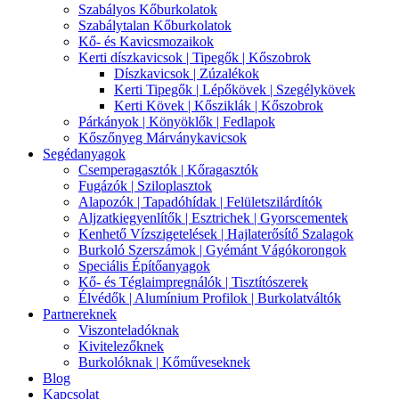
Szabályos Kőburkolatok
Szabálytalan Kőburkolatok
Kő- és Kavicsmozaikok
Kerti díszkavicsok | Tipegők | Kőszobrok
Díszkavicsok | Zúzalékok
Kerti Tipegők | Lépőkövek | Szegélykövek
Kerti Kövek | Kősziklák | Kőszobrok
Párkányok | Könyöklők | Fedlapok
Kőszőnyeg Márványkavicsok
Segédanyagok
Csemperagasztók | Kőragasztók
Fugázók | Sziloplasztok
Alapozók | Tapadóhídak | Felületszilárdítók
Aljzatkiegyenlítők | Esztrichek | Gyorscementek
Kenhető Vízszigetelések | Hajlaterősítő Szalagok
Burkoló Szerszámok | Gyémánt Vágókorongok
Speciális Építőanyagok
Kő- és Téglaimpregnálók | Tisztítószerek
Élvédők | Alumínium Profilok | Burkolatváltók
Partnereknek
Viszonteladóknak
Kivitelezőknek
Burkolóknak | Kőműveseknek
Blog
Kapcsolat