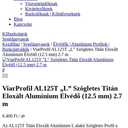
Viszonteladóknak
Kivitelezőknek
Burkolóknak | Kőműveseknek
Blog
Kapcsolat
Kőburkolatok
Segédanyagok
Kezdőlap
/
Segédanyagok
/
Élvédők | Alumínium Profilok |
Burkolatváltók
/ ViarProfil AL125T „L” Szögletes Titán Eloxált
Alumínium Élvédő (12.5 mm) 2.7 m
ViarProfil AL125T „L” Szögletes Titán
Eloxált Alumínium Élvédő (12.5 mm) 2.7
m
6.400
Ft
/ db
Az AL125T Titán Eloxált Alumínium L alakú Szögletes Profil a