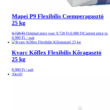
Mapei P9 Flexibilis Csemperagasztó
25 kg
9.720
Ft
Original price was: 9.720 Ft.
6.980
Ft
Current price is:
6.980 Ft.
/ zsák
Kvarc Kőflex Flexibilis Kőragasztó
25 kg
8.980
Ft
/ zsák
Akció!