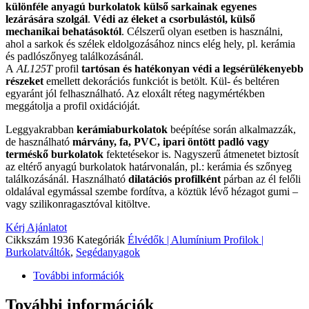
különféle anyagú burkolatok külső sarkainak egyenes
lezárására szolgál
.
Védi az éleket a csorbulástól, külső
mechanikai behatásoktól
. Célszerű olyan esetben is használni,
ahol a sarkok és szélek eldolgozásához nincs elég hely, pl. kerámia
és padlószőnyeg találkozásánál.
A
AL125T
profil
tartósan és hatékonyan védi a legsérülékenyebb
részeket
emellett dekorációs funkciót is betölt. Kül- és beltéren
egyaránt jól felhasználható. Az eloxált réteg nagymértékben
meggátolja a profil oxidációját.
Leggyakrabban
kerámiaburkolatok
beépítése során alkalmazzák,
de használható
márvány, fa, PVC, ipari öntött padló vagy
terméskő burkolatok
fektetésekor is. Nagyszerű átmenetet biztosít
az eltérő anyagú burkolatok határvonalán, pl.: kerámia és szőnyeg
találkozásánál. Használható
dilatációs profilként
párban az él felőli
oldalával egymással szembe fordítva, a köztük lévő hézagot gumi –
vagy szilikonragasztóval kitöltve.
Kérj Ajánlatot
Cikkszám
1936
Kategóriák
Élvédők | Alumínium Profilok |
Burkolatváltók
,
Segédanyagok
További információk
További információk