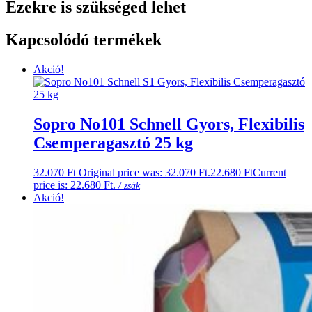
Ezekre is szükséged lehet
Kapcsolódó termékek
Akció!
Sopro No101 Schnell Gyors, Flexibilis
Csemperagasztó 25 kg
32.070
Ft
Original price was: 32.070 Ft.
22.680
Ft
Current
price is: 22.680 Ft.
/ zsák
Akció!