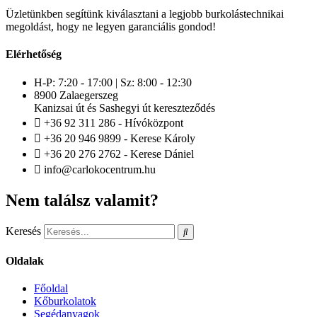
Üzletünkben segítünk kiválasztani a legjobb burkolástechnikai
megoldást, hogy ne legyen garanciális gondod!
Elérhetőség
H-P: 7:20 - 17:00 | Sz: 8:00 - 12:30
8900 Zalaegerszeg
Kanizsai út és Sashegyi út kereszteződés
+36 92 311 286 - Hívóközpont
+36 20 946 9899 - Kerese Károly
+36 20 276 2762 - Kerese Dániel
info@carlokocentrum.hu
Nem találsz valamit?
Keresés
Oldalak
Főoldal
Kőburkolatok
Segédanyagok