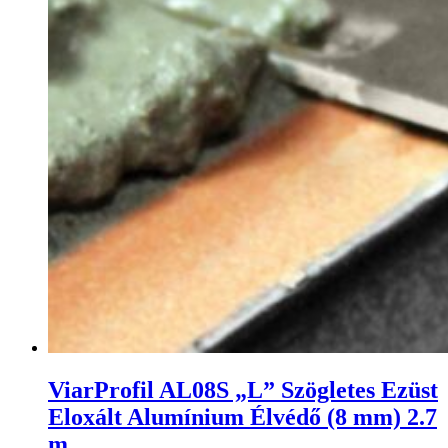
ViarProfil AL08S „L” Szögletes Ezüst
Eloxált Alumínium Élvédő (8 mm) 2.7
m