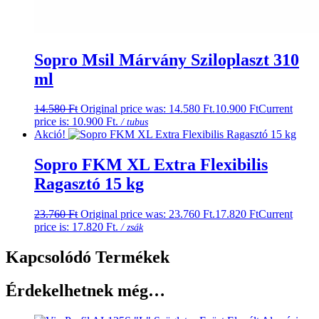
Sopro Msil Márvány Sziloplaszt 310
ml
14.580
Ft
Original price was: 14.580 Ft.
10.900
Ft
Current
price is: 10.900 Ft.
/ tubus
Akció!
Sopro FKM XL Extra Flexibilis
Ragasztó 15 kg
23.760
Ft
Original price was: 23.760 Ft.
17.820
Ft
Current
price is: 17.820 Ft.
/ zsák
Kapcsolódó Termékek
Érdekelhetnek még…