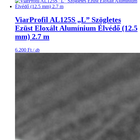
ViarProfil AL125S „L” Szögletes
Ezüst Eloxált Alumínium Élvédő (12.5
mm) 2.7 m
6.200
Ft
/ db