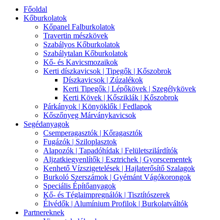
Főoldal
Kőburkolatok
Kőpanel Falburkolatok
Travertin mészkövek
Szabályos Kőburkolatok
Szabálytalan Kőburkolatok
Kő- és Kavicsmozaikok
Kerti díszkavicsok | Tipegők | Kőszobrok
Díszkavicsok | Zúzalékok
Kerti Tipegők | Lépőkövek | Szegélykövek
Kerti Kövek | Kősziklák | Kőszobrok
Párkányok | Könyöklők | Fedlapok
Kőszőnyeg Márványkavicsok
Segédanyagok
Csemperagasztók | Kőragasztók
Fugázók | Sziloplasztok
Alapozók | Tapadóhídak | Felületszilárdítók
Aljzatkiegyenlítők | Esztrichek | Gyorscementek
Kenhető Vízszigetelések | Hajlaterősítő Szalagok
Burkoló Szerszámok | Gyémánt Vágókorongok
Speciális Építőanyagok
Kő- és Téglaimpregnálók | Tisztítószerek
Élvédők | Alumínium Profilok | Burkolatváltók
Partnereknek