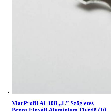
ViarProfil AL10B „L” Szögletes
Bronz Eloxált Alumínium Élvédő (10