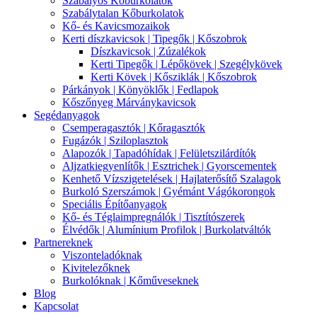
Szabályos Kőburkolatok
Szabálytalan Kőburkolatok
Kő- és Kavicsmozaikok
Kerti díszkavicsok | Tipegők | Kőszobrok
Díszkavicsok | Zúzalékok
Kerti Tipegők | Lépőkövek | Szegélykövek
Kerti Kövek | Kősziklák | Kőszobrok
Párkányok | Könyöklők | Fedlapok
Kőszőnyeg Márványkavicsok
Segédanyagok
Csemperagasztók | Kőragasztók
Fugázók | Sziloplasztok
Alapozók | Tapadóhídak | Felületszilárdítók
Aljzatkiegyenlítők | Esztrichek | Gyorscementek
Kenhető Vízszigetelések | Hajlaterősítő Szalagok
Burkoló Szerszámok | Gyémánt Vágókorongok
Speciális Építőanyagok
Kő- és Téglaimpregnálók | Tisztítószerek
Élvédők | Alumínium Profilok | Burkolatváltók
Partnereknek
Viszonteladóknak
Kivitelezőknek
Burkolóknak | Kőműveseknek
Blog
Kapcsolat