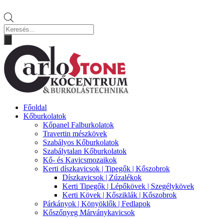
Products
search
Főoldal
Kőburkolatok
Kőpanel Falburkolatok
Travertin mészkövek
Szabályos Kőburkolatok
Szabálytalan Kőburkolatok
Kő- és Kavicsmozaikok
Kerti díszkavicsok | Tipegők | Kőszobrok
Díszkavicsok | Zúzalékok
Kerti Tipegők | Lépőkövek | Szegélykövek
Kerti Kövek | Kősziklák | Kőszobrok
Párkányok | Könyöklők | Fedlapok
Kőszőnyeg Márványkavicsok