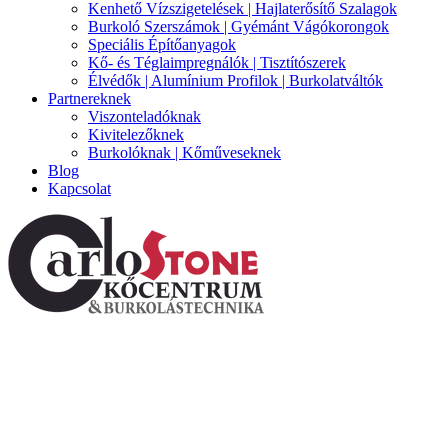
Kenhető Vízszigetelések | Hajlaterősítő Szalagok
Burkoló Szerszámok | Gyémánt Vágókorongok
Speciális Építőanyagok
Kő- és Téglaimpregnálók | Tisztítószerek
Élvédők | Alumínium Profilok | Burkolatváltók
Partnereknek
Viszonteladóknak
Kivitelezőknek
Burkolóknak | Kőműveseknek
Blog
Kapcsolat