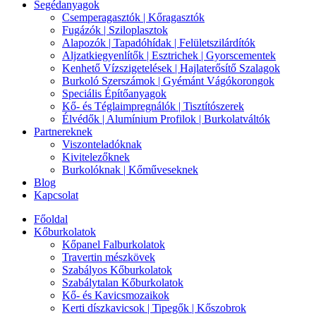
Segédanyagok
Csemperagasztók | Kőragasztók
Fugázók | Sziloplasztok
Alapozók | Tapadóhídak | Felületszilárdítók
Aljzatkiegyenlítők | Esztrichek | Gyorscementek
Kenhető Vízszigetelések | Hajlaterősítő Szalagok
Burkoló Szerszámok | Gyémánt Vágókorongok
Speciális Építőanyagok
Kő- és Téglaimpregnálók | Tisztítószerek
Élvédők | Alumínium Profilok | Burkolatváltók
Partnereknek
Viszonteladóknak
Kivitelezőknek
Burkolóknak | Kőműveseknek
Blog
Kapcsolat
Főoldal
Kőburkolatok
Kőpanel Falburkolatok
Travertin mészkövek
Szabályos Kőburkolatok
Szabálytalan Kőburkolatok
Kő- és Kavicsmozaikok
Kerti díszkavicsok | Tipegők | Kőszobrok