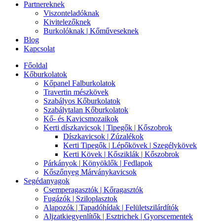
Partnereknek
Viszonteladóknak
Kivitelezőknek
Burkolóknak | Kőműveseknek
Blog
Kapcsolat
Főoldal
Kőburkolatok
Kőpanel Falburkolatok
Travertin mészkövek
Szabályos Kőburkolatok
Szabálytalan Kőburkolatok
Kő- és Kavicsmozaikok
Kerti díszkavicsok | Tipegők | Kőszobrok
Díszkavicsok | Zúzalékok
Kerti Tipegők | Lépőkövek | Szegélykövek
Kerti Kövek | Kősziklák | Kőszobrok
Párkányok | Könyöklők | Fedlapok
Kőszőnyeg Márványkavicsok
Segédanyagok
Csemperagasztók | Kőragasztók
Fugázók | Sziloplasztok
Alapozók | Tapadóhídak | Felületszilárdítók
Aljzatkiegyenlítők | Esztrichek | Gyorscementek