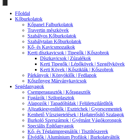
search
Főoldal
Kőburkolatok
Kőpanel Falburkolatok
Travertin mészkövek
Szabályos Kőburkolatok
Szabálytalan Kőburkolatok
Kő- és Kavicsmozaikok
Kerti díszkavicsok | Tipegők | Kőszobrok
Díszkavicsok | Zúzalékok
Kerti Tipegők | Lépőkövek | Szegélykövek
Kerti Kövek | Kősziklák | Kőszobrok
Párkányok | Könyöklők | Fedlapok
Kőszőnyeg Márványkavicsok
Segédanyagok
Csemperagasztók | Kőragasztók
Fugázók | Sziloplasztok
Alapozók | Tapadóhídak | Felületszilárdítók
Aljzatkiegyenlítők | Esztrichek | Gyorscementek
Kenhető Vízszigetelések | Hajlaterősítő Szalagok
Burkoló Szerszámok | Gyémánt Vágókorongok
Speciális Építőanyagok
Kő- és Téglaimpregnálók | Tisztítószerek
Élvédők | Alumínium Profilok | Burkolatváltók