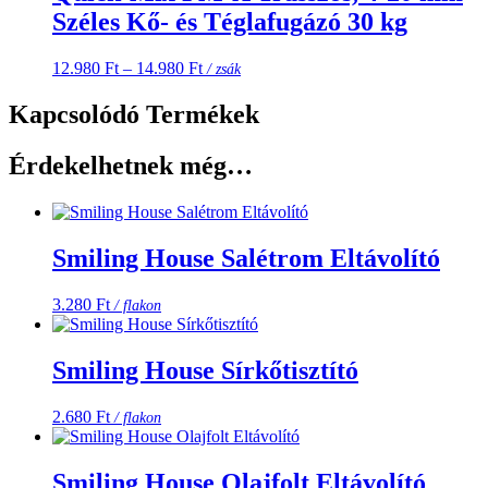
Széles Kő- és Téglafugázó 30 kg
Ártartomány:
12.980
Ft
–
14.980
Ft
/ zsák
12.980 Ft
-
Kapcsolódó Termékek
14.980 Ft
Érdekelhetnek még…
Smiling House Salétrom Eltávolító
3.280
Ft
/ flakon
Smiling House Sírkőtisztító
2.680
Ft
/ flakon
Smiling House Olajfolt Eltávolító