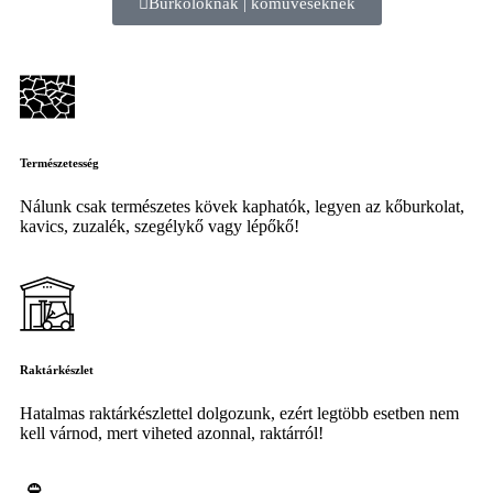
Burkolóknak | kőműveseknek
Természetesség
Nálunk csak természetes kövek kaphatók, legyen az kőburkolat,
kavics, zuzalék, szegélykő vagy lépőkő!
Raktárkészlet
Hatalmas raktárkészlettel dolgozunk, ezért legtöbb esetben nem
kell várnod, mert viheted azonnal, raktárról!