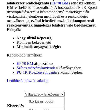
adalékszer reakciógyanta (
EP 70 BM
) rendszerekhez
.
Kül- és beltérben használható. A hozzáadott TE 2K Epoxi
tixotropizálószerrel a kétkomponensű reakciógyanták
viszkozitását jelentősen megnöveli és a reakcióidejét
megváltoztatja, ezáltal
lehetővé teszi a kétkomponensű
reakciógyanták függőleges felületre való bedolgozását.
Előnyök:
Nagy sűrítő képesség
Könnyen bekeverhető
Minimális anyagszükséglet
Kapcsolódó termékek:
EP 70 BM
alapozáshoz
Színes márványkavicsok
a kőszőnyeghez
PU 1K Kőszőnyeggyanta
a kőszőnyeghez
Letölthető műszaki adatlap
0.5 kg-os vödör
Kiszerelés