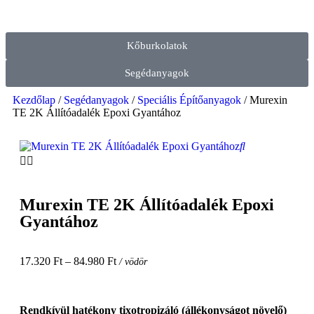
Kőburkolatok
Segédanyagok
Kezdőlap
/
Segédanyagok
/
Speciális Építőanyagok
/ Murexin
TE 2K Állítóadalék Epoxi Gyantához
Murexin TE 2K Állítóadalék Epoxi
Gyantához
17.320
Ft
–
84.980
Ft
/ vödör
Rendkívül hatékony tixotropizáló (állékonyságot növelő)