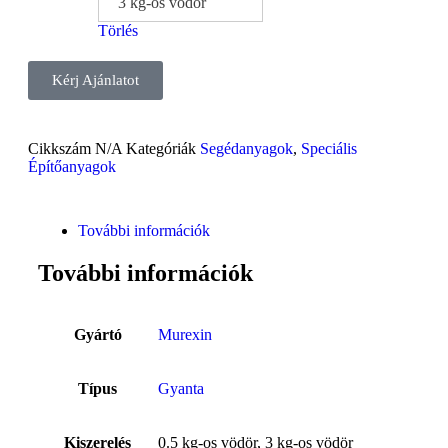
3 kg-os vödör
Törlés
Kérj Ajánlatot
Cikkszám
N/A
Kategóriák
Segédanyagok
,
Speciális
Építőanyagok
További információk
További információk
Gyártó
Murexin
Típus
Gyanta
Kiszerelés
0.5 kg-os vödör, 3 kg-os vödör