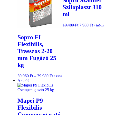
Sopro Szaniter
Sziloplaszt 310
ml
10.480
Ft
7.980
Ft
/ tubus
Sopro FL
Flexibilis,
Trasszos 2-20
mm Fugázó 25
kg
30.960
Ft
–
39.980
Ft
/ zsák
Akció!
Mapei P9
Flexibilis
Csemperagasztó