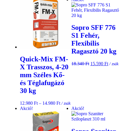
Sopro SFF 776
S1 Fehér,
Flexibilis
Ragasztó 20 kg
Quick-Mix FM-
18.340
Ft
15.590
Ft
/ zsák
X Trasszos, 4-20
mm Széles Kő-
és Téglafugázó
30 kg
12.980
Ft
–
14.980
Ft
/ zsák
Akció!
Akció!