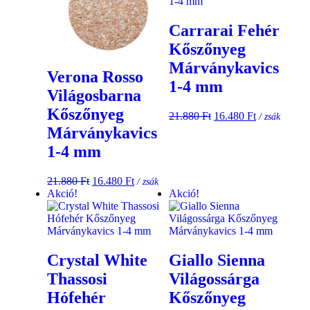
Carrarai Fehér
Kőszőnyeg
Márványkavics
Verona Rosso
1-4 mm
Világosbarna
Kőszőnyeg
21.880
Ft
16.480
Ft
/ zsák
Márványkavics
1-4 mm
21.880
Ft
16.480
Ft
/ zsák
Akció!
Akció!
Crystal White
Giallo Sienna
Thassosi
Világossárga
Hófehér
Kőszőnyeg