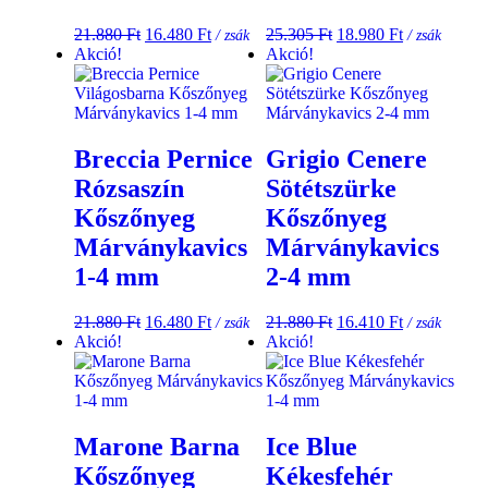
21.880
Ft
16.480
Ft
25.305
Ft
18.980
Ft
/ zsák
/ zsák
Akció!
Akció!
Breccia Pernice
Grigio Cenere
Rózsaszín
Sötétszürke
Kőszőnyeg
Kőszőnyeg
Márványkavics
Márványkavics
1-4 mm
2-4 mm
21.880
Ft
16.480
Ft
21.880
Ft
16.410
Ft
/ zsák
/ zsák
Akció!
Akció!
Marone Barna
Ice Blue
Kőszőnyeg
Kékesfehér