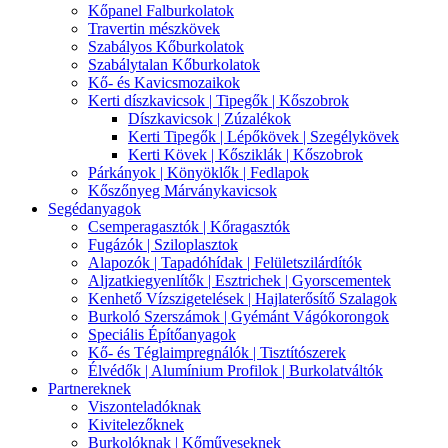
Kőpanel Falburkolatok
Travertin mészkövek
Szabályos Kőburkolatok
Szabálytalan Kőburkolatok
Kő- és Kavicsmozaikok
Kerti díszkavicsok | Tipegők | Kőszobrok
Díszkavicsok | Zúzalékok
Kerti Tipegők | Lépőkövek | Szegélykövek
Kerti Kövek | Kősziklák | Kőszobrok
Párkányok | Könyöklők | Fedlapok
Kőszőnyeg Márványkavicsok
Segédanyagok
Csemperagasztók | Kőragasztók
Fugázók | Sziloplasztok
Alapozók | Tapadóhídak | Felületszilárdítók
Aljzatkiegyenlítők | Esztrichek | Gyorscementek
Kenhető Vízszigetelések | Hajlaterősítő Szalagok
Burkoló Szerszámok | Gyémánt Vágókorongok
Speciális Építőanyagok
Kő- és Téglaimpregnálók | Tisztítószerek
Élvédők | Alumínium Profilok | Burkolatváltók
Partnereknek
Viszonteladóknak
Kivitelezőknek
Burkolóknak | Kőműveseknek