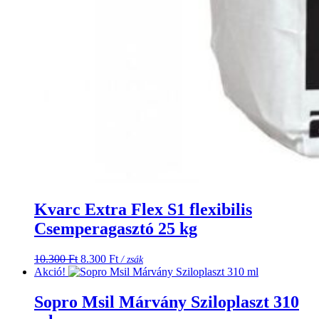
Kvarc Extra Flex S1 flexibilis
Csemperagasztó 25 kg
Original
Current
10.300
Ft
8.300
Ft
/ zsák
price
price
Akció!
was:
is:
10.300 Ft.
8.300 Ft.
Sopro Msil Márvány Sziloplaszt 310