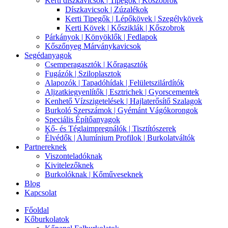
Kerti díszkavicsok | Tipegők | Kőszobrok
Díszkavicsok | Zúzalékok
Kerti Tipegők | Lépőkövek | Szegélykövek
Kerti Kövek | Kősziklák | Kőszobrok
Párkányok | Könyöklők | Fedlapok
Kőszőnyeg Márványkavicsok
Segédanyagok
Csemperagasztók | Kőragasztók
Fugázók | Sziloplasztok
Alapozók | Tapadóhídak | Felületszilárdítók
Aljzatkiegyenlítők | Esztrichek | Gyorscementek
Kenhető Vízszigetelések | Hajlaterősítő Szalagok
Burkoló Szerszámok | Gyémánt Vágókorongok
Speciális Építőanyagok
Kő- és Téglaimpregnálók | Tisztítószerek
Élvédők | Alumínium Profilok | Burkolatváltók
Partnereknek
Viszonteladóknak
Kivitelezőknek
Burkolóknak | Kőműveseknek
Blog
Kapcsolat
Főoldal
Kőburkolatok