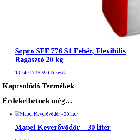
Sopro SFF 776 S1 Fehér, Flexibilis
Ragasztó 20 kg
Original
Current
18.340
Ft
15.590
Ft
/ zsák
price
price
was:
is:
Kapcsolódó Termékek
18.340 Ft.
15.590 Ft.
Érdekelhetnek még…
Mapei Keverővödör – 30 liter