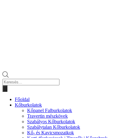
Products
search
Főoldal
Kőburkolatok
Kőpanel Falburkolatok
Travertin mészkövek
Szabályos Kőburkolatok
Szabálytalan Kőburkolatok
Kő- és Kavicsmozaikok