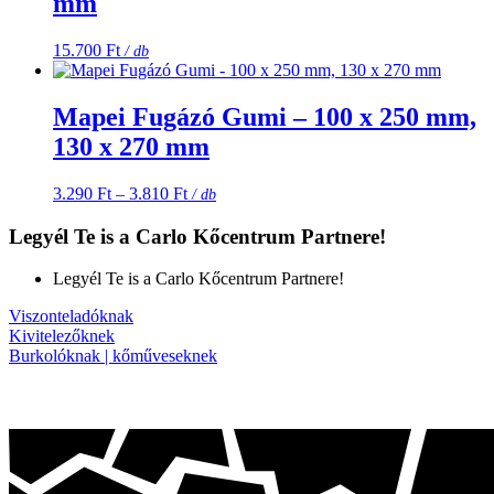
mm
15.700
Ft
/ db
Mapei Fugázó Gumi – 100 x 250 mm,
130 x 270 mm
Ártartomány:
3.290
Ft
–
3.810
Ft
/ db
3.290 Ft
-
Legyél Te is a Carlo Kőcentrum Partnere!
3.810 Ft
Legyél Te is a Carlo Kőcentrum Partnere!
Viszonteladóknak
Kivitelezőknek
Burkolóknak | kőműveseknek