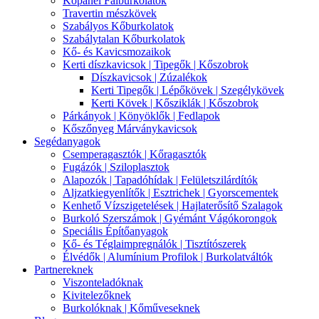
Kőpanel Falburkolatok
Travertin mészkövek
Szabályos Kőburkolatok
Szabálytalan Kőburkolatok
Kő- és Kavicsmozaikok
Kerti díszkavicsok | Tipegők | Kőszobrok
Díszkavicsok | Zúzalékok
Kerti Tipegők | Lépőkövek | Szegélykövek
Kerti Kövek | Kősziklák | Kőszobrok
Párkányok | Könyöklők | Fedlapok
Kőszőnyeg Márványkavicsok
Segédanyagok
Csemperagasztók | Kőragasztók
Fugázók | Sziloplasztok
Alapozók | Tapadóhídak | Felületszilárdítók
Aljzatkiegyenlítők | Esztrichek | Gyorscementek
Kenhető Vízszigetelések | Hajlaterősítő Szalagok
Burkoló Szerszámok | Gyémánt Vágókorongok
Speciális Építőanyagok
Kő- és Téglaimpregnálók | Tisztítószerek
Élvédők | Alumínium Profilok | Burkolatváltók
Partnereknek
Viszonteladóknak
Kivitelezőknek
Burkolóknak | Kőműveseknek