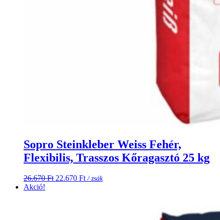
Sopro Steinkleber Weiss Fehér,
Flexibilis, Trasszos Kőragasztó 25 kg
Original
Current
26.670
Ft
22.670
Ft
/ zsák
price
price
Akció!
was:
is:
26.670 Ft.
22.670 Ft.