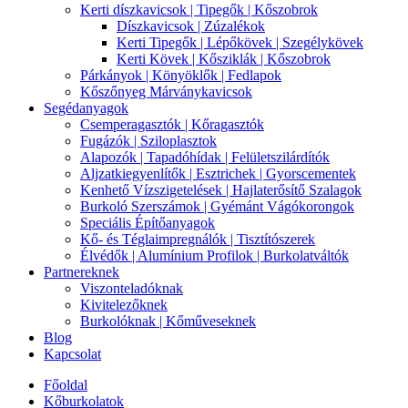
Kerti díszkavicsok | Tipegők | Kőszobrok
Díszkavicsok | Zúzalékok
Kerti Tipegők | Lépőkövek | Szegélykövek
Kerti Kövek | Kősziklák | Kőszobrok
Párkányok | Könyöklők | Fedlapok
Kőszőnyeg Márványkavicsok
Segédanyagok
Csemperagasztók | Kőragasztók
Fugázók | Sziloplasztok
Alapozók | Tapadóhídak | Felületszilárdítók
Aljzatkiegyenlítők | Esztrichek | Gyorscementek
Kenhető Vízszigetelések | Hajlaterősítő Szalagok
Burkoló Szerszámok | Gyémánt Vágókorongok
Speciális Építőanyagok
Kő- és Téglaimpregnálók | Tisztítószerek
Élvédők | Alumínium Profilok | Burkolatváltók
Partnereknek
Viszonteladóknak
Kivitelezőknek
Burkolóknak | Kőműveseknek
Blog
Kapcsolat
Főoldal
Kőburkolatok