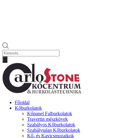
Products
search
Főoldal
Kőburkolatok
Kőpanel Falburkolatok
Travertin mészkövek
Szabályos Kőburkolatok
Szabálytalan Kőburkolatok
Kő- és Kavicsmozaikok