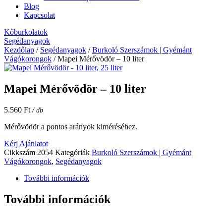
Blog
Kapcsolat
Kőburkolatok
Segédanyagok
Kezdőlap
/
Segédanyagok
/
Burkoló Szerszámok | Gyémánt
Vágókorongok
/ Mapei Mérővödör – 10 liter
Mapei Mérővödör – 10 liter
5.560
Ft
/ db
Mérővödör a pontos arányok kiméréséhez.
Kérj Ajánlatot
Cikkszám
2054
Kategóriák
Burkoló Szerszámok | Gyémánt
Vágókorongok
,
Segédanyagok
További információk
További információk