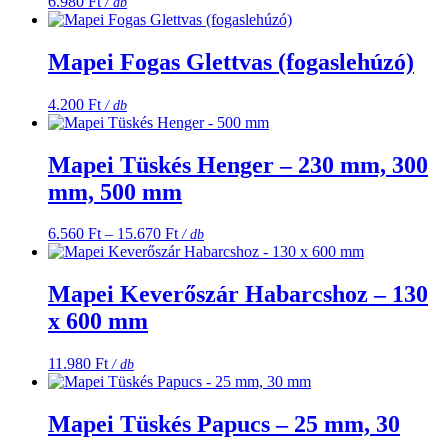
6.980
Ft
/ db
Mapei Fogas Glettvas (fogaslehúzó)
4.200
Ft
/ db
Mapei Tüskés Henger – 230 mm, 300
mm, 500 mm
Ártartomány:
6.560
Ft
–
15.670
Ft
/ db
6.560 Ft
-
15.670 Ft
Mapei Keverőszár Habarcshoz – 130
x 600 mm
11.980
Ft
/ db
Mapei Tüskés Papucs – 25 mm, 30