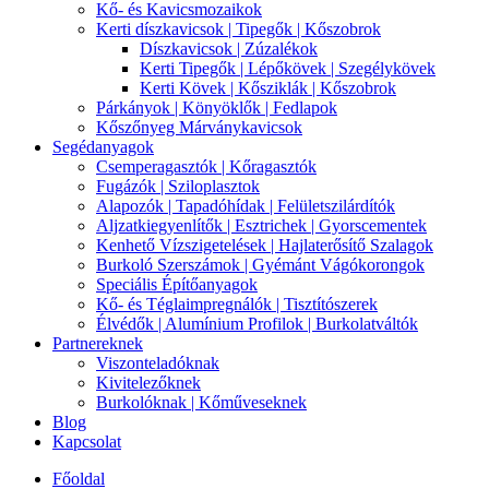
Kő- és Kavicsmozaikok
Kerti díszkavicsok | Tipegők | Kőszobrok
Díszkavicsok | Zúzalékok
Kerti Tipegők | Lépőkövek | Szegélykövek
Kerti Kövek | Kősziklák | Kőszobrok
Párkányok | Könyöklők | Fedlapok
Kőszőnyeg Márványkavicsok
Segédanyagok
Csemperagasztók | Kőragasztók
Fugázók | Sziloplasztok
Alapozók | Tapadóhídak | Felületszilárdítók
Aljzatkiegyenlítők | Esztrichek | Gyorscementek
Kenhető Vízszigetelések | Hajlaterősítő Szalagok
Burkoló Szerszámok | Gyémánt Vágókorongok
Speciális Építőanyagok
Kő- és Téglaimpregnálók | Tisztítószerek
Élvédők | Alumínium Profilok | Burkolatváltók
Partnereknek
Viszonteladóknak
Kivitelezőknek
Burkolóknak | Kőműveseknek
Blog
Kapcsolat
Főoldal