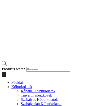
Products search
Főoldal
Kőburkolatok
Kőpanel Falburkolatok
Travertin mészkövek
Szabályos Kőburkolatok
Szabálytalan Kőburkolatok