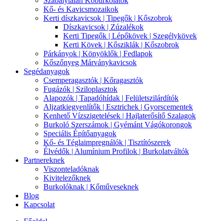
Szabálytalan Kőburkolatok
Kő- és Kavicsmozaikok
Kerti díszkavicsok | Tipegők | Kőszobrok
Díszkavicsok | Zúzalékok
Kerti Tipegők | Lépőkövek | Szegélykövek
Kerti Kövek | Kősziklák | Kőszobrok
Párkányok | Könyöklők | Fedlapok
Kőszőnyeg Márványkavicsok
Segédanyagok
Csemperagasztók | Kőragasztók
Fugázók | Sziloplasztok
Alapozók | Tapadóhídak | Felületszilárdítók
Aljzatkiegyenlítők | Esztrichek | Gyorscementek
Kenhető Vízszigetelések | Hajlaterősítő Szalagok
Burkoló Szerszámok | Gyémánt Vágókorongok
Speciális Építőanyagok
Kő- és Téglaimpregnálók | Tisztítószerek
Élvédők | Alumínium Profilok | Burkolatváltók
Partnereknek
Viszonteladóknak
Kivitelezőknek
Burkolóknak | Kőműveseknek
Blog
Kapcsolat