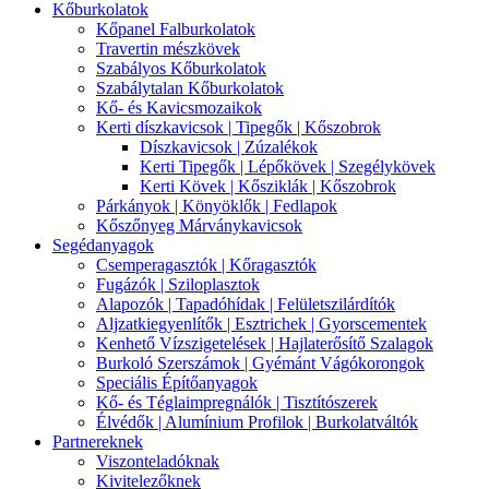
Kőburkolatok
Kőpanel Falburkolatok
Travertin mészkövek
Szabályos Kőburkolatok
Szabálytalan Kőburkolatok
Kő- és Kavicsmozaikok
Kerti díszkavicsok | Tipegők | Kőszobrok
Díszkavicsok | Zúzalékok
Kerti Tipegők | Lépőkövek | Szegélykövek
Kerti Kövek | Kősziklák | Kőszobrok
Párkányok | Könyöklők | Fedlapok
Kőszőnyeg Márványkavicsok
Segédanyagok
Csemperagasztók | Kőragasztók
Fugázók | Sziloplasztok
Alapozók | Tapadóhídak | Felületszilárdítók
Aljzatkiegyenlítők | Esztrichek | Gyorscementek
Kenhető Vízszigetelések | Hajlaterősítő Szalagok
Burkoló Szerszámok | Gyémánt Vágókorongok
Speciális Építőanyagok
Kő- és Téglaimpregnálók | Tisztítószerek
Élvédők | Alumínium Profilok | Burkolatváltók
Partnereknek
Viszonteladóknak
Kivitelezőknek