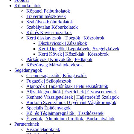
Főoldal
Kőburkolatok
Kőpanel Falburkolatok
Travertin mészkövek
Szabályos Kőburkolatok
Szabálytalan Kőburkolatok
Kő- és Kavicsmozaikok
Kerti díszkavicsok | Tipegők | Kőszobrok
Díszkavicsok | Zúzalékok
Kerti Tipegők | Lépőkövek | Szegélykövek
Kerti Kövek | Kősziklák | Kőszobrok
Párkányok | Könyöklők | Fedlapok
Kőszőnyeg Márványkavicsok
Segédanyagok
Csemperagasztók | Kőragasztók
Fugázók | Sziloplasztok
Alapozók | Tapadóhídak | Felületszilárdítók
Aljzatkiegyenlítők | Esztrichek | Gyorscementek
Kenhető Vízszigetelések | Hajlaterősítő Szalagok
Burkoló Szerszámok | Gyémánt Vágókorongok
Speciális Építőanyagok
Kő- és Téglaimpregnálók | Tisztítószerek
Élvédők | Alumínium Profilok | Burkolatváltók
Partnereknek
Viszonteladóknak