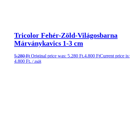
Tricolor Fehér-Zöld-Világosbarna
Márványkavics 1-3 cm
5.280
Ft
Original price was: 5.280 Ft.
4.800
Ft
Current price is:
4.800 Ft.
/ zsák