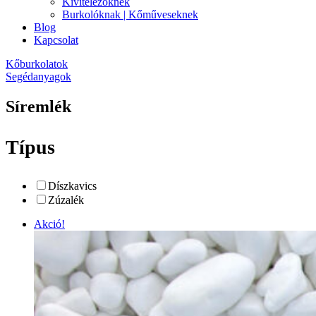
Kivitelezőknek
Burkolóknak | Kőműveseknek
Blog
Kapcsolat
Kőburkolatok
Segédanyagok
Síremlék
Típus
Díszkavics
Zúzalék
Akció!