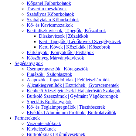
Kőpanel Falburkolatok
Travertin mészkövek
Szabályos Kőburkolatok
Szabálytalan Kőburkolatok
Kő- és Kavicsmozaikok
Kerti díszkavicsok | Tipegők | Kőszobrok
Díszkavicsok | Zúzalékok
Kerti Tipegők | Lépőkövek | Szegélykövek
Kerti Kövek | Kősziklák | Kőszobrok
Párkányok | Könyöklők | Fedlapok
Kőszőnyeg Márványkavicsok
Segédanyagok
Csemperagasztók | Kőragasztók
Fugázók | Sziloplasztok
Alapozók | Tapadóhídak | Felületszilárdítók
Aljzatkiegyenlítők | Esztrichek | Gyorscementek
Kenhető Vízszigetelések | Hajlaterősítő Szalagok
Burkoló Szerszámok | Gyémánt Vágókorongok
Speciális Építőanyagok
Kő- és Téglaimpregnálók | Tisztítószerek
Élvédők | Alumínium Profilok | Burkolatváltók
Partnereknek
Viszonteladóknak
Kivitelezőknek
Burkolóknak | Kőműveseknek