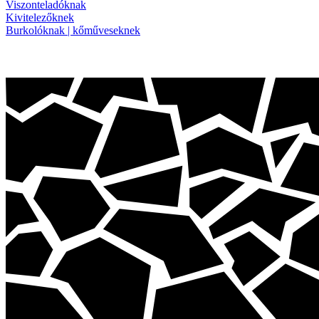
Viszonteladóknak
Kivitelezőknek
Burkolóknak | kőműveseknek