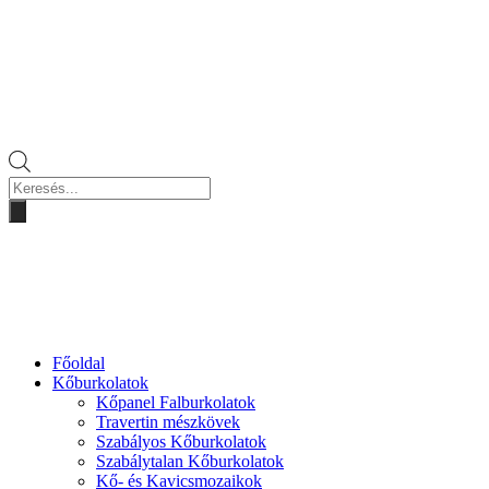
Products
search
Főoldal
Kőburkolatok
Kőpanel Falburkolatok
Travertin mészkövek
Szabályos Kőburkolatok
Szabálytalan Kőburkolatok
Kő- és Kavicsmozaikok