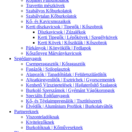
Kőpanel Falburkolatok
Travertin mészkövek
Szabályos Kőburkolatok
Szabálytalan Kőburkolatok
Kő- és Kavicsmozaikok
Kerti díszkavicsok | Tipegők | Kőszobrok
Díszkavicsok | Zúzalékok
Kerti Tipegők | Lépőkövek | Szegélykövek
Kerti Kövek | Kősziklák | Kőszobrok
Párkányok | Könyöklők | Fedlapok
Kőszőnyeg Márványkavicsok
Segédanyagok
Csemperagasztók | Kőragasztók
Fugázók | Sziloplasztok
Alapozók | Tapadóhídak | Felületszilárdítók
Aljzatkiegyenlítők | Esztrichek | Gyorscementek
Kenhető Vízszigetelések | Hajlaterősítő Szalagok
Burkoló Szerszámok | Gyémánt Vágókorongok
Speciális Építőanyagok
Kő- és Téglaimpregnálók | Tisztítószerek
Élvédők | Alumínium Profilok | Burkolatváltók
Partnereknek
Viszonteladóknak
Kivitelezőknek
Burkolóknak | Kőműveseknek