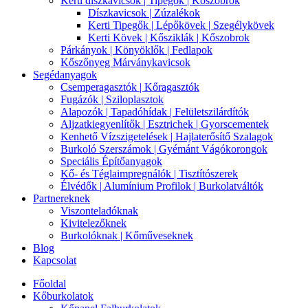
Kerti díszkavicsok | Tipegők | Kőszobrok
Díszkavicsok | Zúzalékok
Kerti Tipegők | Lépőkövek | Szegélykövek
Kerti Kövek | Kősziklák | Kőszobrok
Párkányok | Könyöklők | Fedlapok
Kőszőnyeg Márványkavicsok
Segédanyagok
Csemperagasztók | Kőragasztók
Fugázók | Sziloplasztok
Alapozók | Tapadóhídak | Felületszilárdítók
Aljzatkiegyenlítők | Esztrichek | Gyorscementek
Kenhető Vízszigetelések | Hajlaterősítő Szalagok
Burkoló Szerszámok | Gyémánt Vágókorongok
Speciális Építőanyagok
Kő- és Téglaimpregnálók | Tisztítószerek
Élvédők | Alumínium Profilok | Burkolatváltók
Partnereknek
Viszonteladóknak
Kivitelezőknek
Burkolóknak | Kőműveseknek
Blog
Kapcsolat
Főoldal
Kőburkolatok