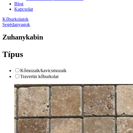
Blog
Kapcsolat
Kőburkolatok
Segédanyagok
Zuhanykabin
Típus
Kőmozaik/kavicsmozaik
Travertin kőburkolat