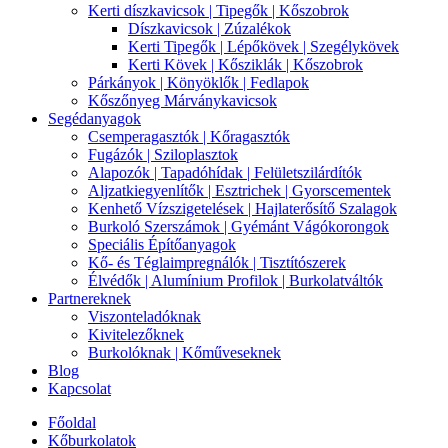
Kerti díszkavicsok | Tipegők | Kőszobrok
Díszkavicsok | Zúzalékok
Kerti Tipegők | Lépőkövek | Szegélykövek
Kerti Kövek | Kősziklák | Kőszobrok
Párkányok | Könyöklők | Fedlapok
Kőszőnyeg Márványkavicsok
Segédanyagok
Csemperagasztók | Kőragasztók
Fugázók | Sziloplasztok
Alapozók | Tapadóhídak | Felületszilárdítók
Aljzatkiegyenlítők | Esztrichek | Gyorscementek
Kenhető Vízszigetelések | Hajlaterősítő Szalagok
Burkoló Szerszámok | Gyémánt Vágókorongok
Speciális Építőanyagok
Kő- és Téglaimpregnálók | Tisztítószerek
Élvédők | Alumínium Profilok | Burkolatváltók
Partnereknek
Viszonteladóknak
Kivitelezőknek
Burkolóknak | Kőműveseknek
Blog
Kapcsolat
Főoldal
Kőburkolatok