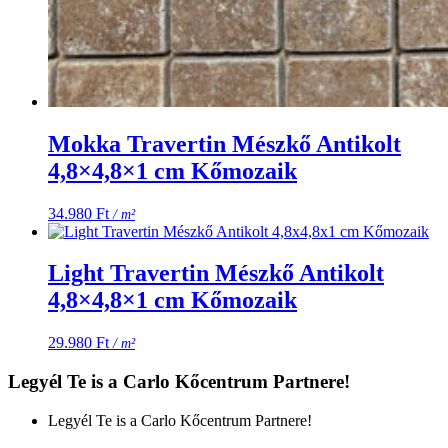
Mokka Travertin Mészkő Antikolt
4,8×4,8×1 cm Kőmozaik
34.980
Ft
/ m²
Light Travertin Mészkő Antikolt
4,8×4,8×1 cm Kőmozaik
29.980
Ft
/ m²
Legyél Te is a Carlo Kőcentrum Partnere!
Legyél Te is a Carlo Kőcentrum Partnere!