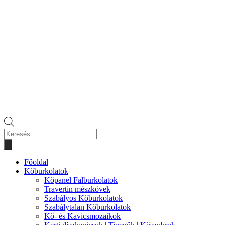
Products
search
Főoldal
Kőburkolatok
Kőpanel Falburkolatok
Travertin mészkövek
Szabályos Kőburkolatok
Szabálytalan Kőburkolatok
Kő- és Kavicsmozaikok